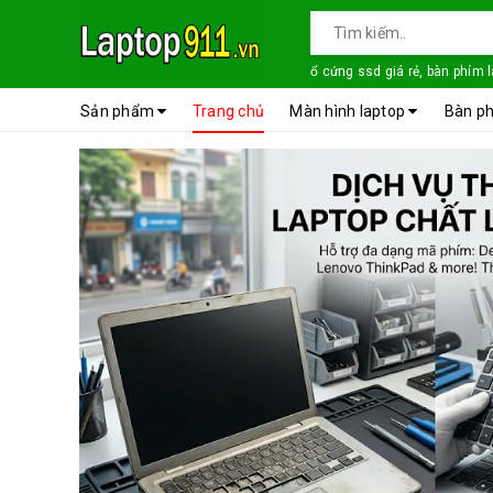
ổ cứng ssd giá rẻ, bàn phím 
Sản phẩm
Trang chủ
Màn hình laptop
Bàn ph