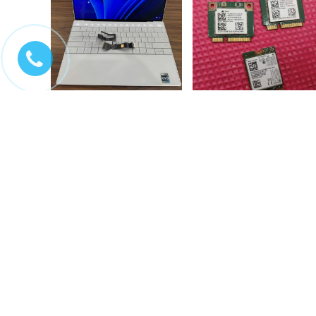
Sửa chữa laptop Dell xps
Sửa chữa wifi laptop
9310 không lên màn,...
Liên hệ
200.000₫