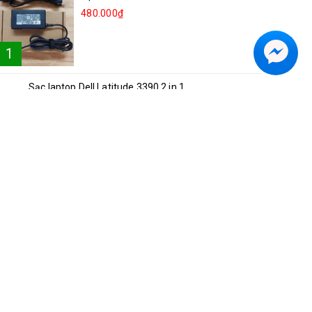
480.000₫
1
Sạc laptop Dell Latitude 3390 2 in 1
2
250.000₫
Sạc laptop Lenovo Ideapad 81NG S540-15
3
250.000₫
Sạc laptop Acer A514-52
4
300.000₫
Sạc laptop Asus Vivobook S15 K5504V
5
350.000₫
Sạc laptop Dell Inspiron 5482 2in1
6
250.000₫