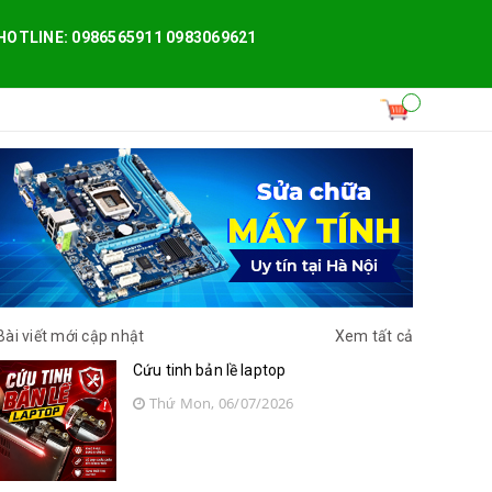
HOTLINE: 0986565911 0983069621
Bài viết mới cập nhật
Xem tất cả
Cứu tinh bản lề laptop
Thứ Mon, 06/07/2026